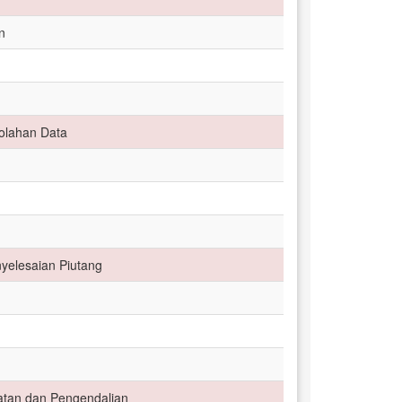
n
golahan Data
yelesaian Piutang
atan dan Pengendalian