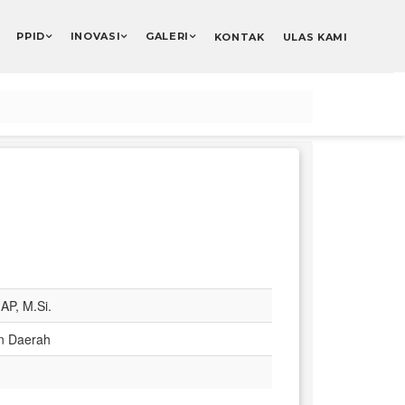
PPID
INOVASI
GALERI
KONTAK
ULAS KAMI
AP, M.Si.
n Daerah