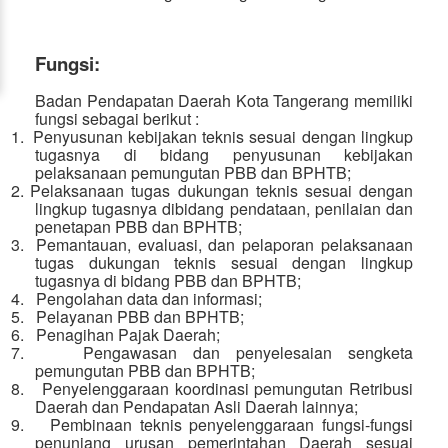
Fungsi:
Badan Pendapatan Daerah Kota Tangerang memiliki
fungsi sebagai berikut :
1.
Penyusunan kebijakan teknis sesuai dengan lingkup
tugasnya di bidang penyusunan kebijakan
pelaksanaan pemungutan PBB dan BPHTB;
2.
Pelaksanaan tugas dukungan teknis sesuai dengan
lingkup tugasnya dibidang pendataan, penilaian dan
penetapan PBB dan BPHTB;
3.
Pemantauan, evaluasi, dan pelaporan pelaksanaan
tugas dukungan teknis sesuai dengan lingkup
tugasnya di bidang PBB dan BPHTB;
4.
Pengolahan data dan informasi;
5.
Pelayanan PBB dan BPHTB;
6.
Penagihan Pajak Daerah;
7.
Pengawasan dan penyelesaian sengketa
pemungutan PBB dan BPHTB;
8.
Penyelenggaraan koordinasi pemungutan Retribusi
Daerah dan Pendapatan Asli Daerah lainnya;
9.
Pembinaan teknis penyelenggaraan fungsi-fungsi
penunjang urusan pemerintahan Daerah sesuai