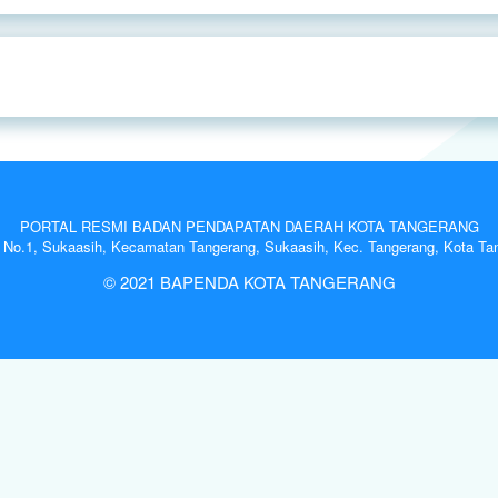
PORTAL RESMI BADAN PENDAPATAN DAERAH KOTA TANGERANG
n No.1, Sukaasih, Kecamatan Tangerang, Sukaasih, Kec. Tangerang, Kota Ta
© 2021 BAPENDA KOTA TANGERANG